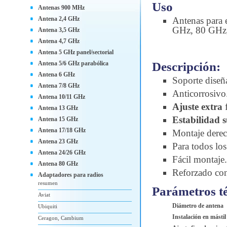
Uso
Antenas 900 MHz
Antena 2,4 GHz
Antenas para 
GHz, 80 GHz, 
Antena 3,5 GHz
Antena 4,7 GHz
Antena 5 GHz panel/sectorial
Descripción:
Antena 5/6 GHz parabólica
Antena 6 GHz
Soporte diseña
Antena 7/8 GHz
Anticorrosivo
Antena 10/11 GHz
Ajuste extra
Antena 13 GHz
Estabilidad s
Antena 15 GHz
Antena 17/18 GHz
Montaje derec
Antena 23 GHz
Para todos los
Antena 24/26 GHz
Fácil montaje.
Antena 80 GHz
Reforzado con
Adaptadores para radios
resumen
Parámetros té
Aviat
Diámetro de antena
Ubiquiti
Instalación en mástil
Ceragon, Cambium