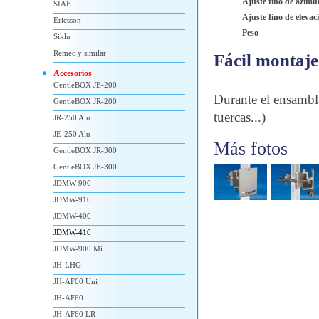
Ajuste fino de azimu
SIAE
Ajuste fino de elevac
Ericsson
Peso
Siklu
Remec y similar
Fácil montaje
Accesorios
GentleBOX JE-200
Durante el ensambla
GentleBOX JR-200
tuercas...)
JR-250 Alu
JE-250 Alu
Más fotos
GentleBOX JR-300
GentleBOX JE-300
JDMW-900
JDMW-910
JDMW-400
JDMW-410
JDMW-900 Mi
JH-LHG
JH-AF60 Uni
JH-AF60
JH-AF60 LR