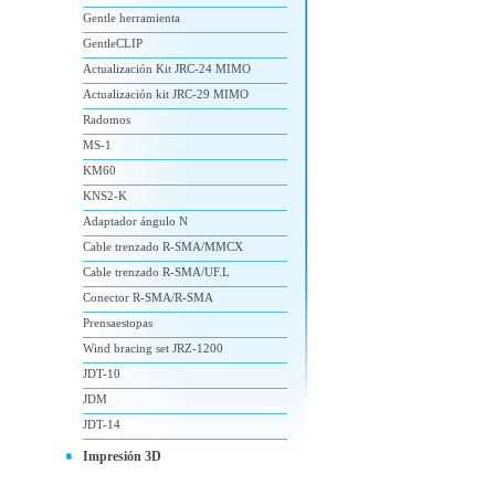
Gentle herramienta
GentleCLIP
Actualización Kit JRC-24 MIMO
Actualización kit JRC-29 MIMO
Radomos
MS-1
KM60
KNS2-K
Adaptador ángulo N
Cable trenzado R-SMA/MMCX
Cable trenzado R-SMA/UF.L
Conector R-SMA/R-SMA
Prensaestopas
Wind bracing set JRZ-1200
JDT-10
JDM
JDT-14
Impresión 3D