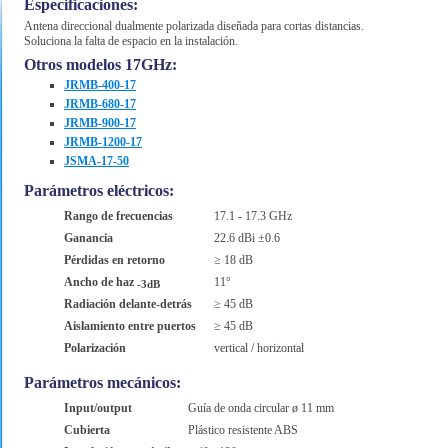
Especificaciones:
Antena direccional dualmente polarizada diseñada para cortas distancias.
Soluciona la falta de espacio en la instalación.
Otros modelos 17GHz:
JRMB-400-17
JRMB-680-17
JRMB-900-17
JRMB-1200-17
JSMA-17-50
Parámetros eléctricos:
Rango de frecuencias
17.1 - 17.3 GHz
Ganancia
22.6 dBi ±0.6
Pérdidas en retorno
≥ 18 dB
Ancho de haz
11°
-3dB
Radiación delante-detrás
≥ 45 dB
Aislamiento entre puertos
≥ 45 dB
Polarización
vertical / horizontal
Parámetros mecánicos:
Input/output
Guía de onda circular ø 11 mm
Cubierta
Plástico resistente ABS