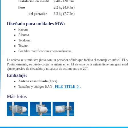
Instalación en mástil
ø 40 - 120 mm
Peso
2.2 kg (4.9 lbs)
del portador
3.5 kg (7.7 lbs)
Diseñado para unidades MW:
Racom
Alcoma
Totalconn
Townet
Posibles modificaciones personalizadas.
La antena se suministra junto con un portador sólido que facilita el montaje en mástil. El p
Posteriormente, se puede colgar la antena en el. El sistema de la antena tiene una gran estab
ajuste preciso de elevación y un ajuste de acimut entre ± 20°.
Embalaje:
Antena ensamblada
(1pcs).
Tamaños y códigos EAN
_FILE_TITLE_5_
.
Más fotos