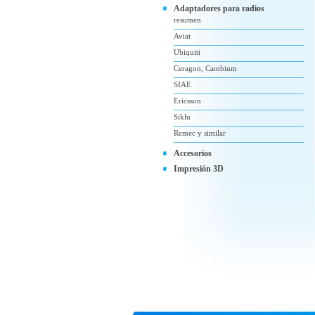
Adaptadores para radios
resumen
Aviat
Ubiquiti
Ceragon, Cambium
SIAE
Ericsson
Siklu
Remec y similar
Accesorios
Impresión 3D