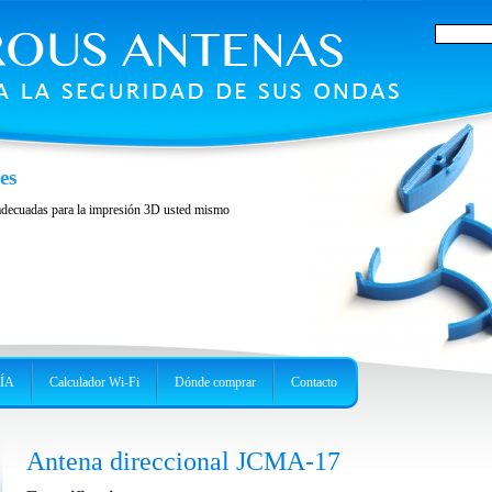
es
 adecuadas para la impresión 3D usted mismo
ÍA
Calculador Wi-Fi
Dónde comprar
Contacto
Antena direccional JCMA-17