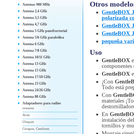
Otros modelo
Antenas 900 MHz
Antena 2,4 GHz
GentleBOX J
polarizada c
Antena 3,5 GHz
Antena 4,7 GHz
GentleBOX J
Antena 5 GHz panel/sectorial
GentleBOX J
Antena 5/6 GHz parabólica
pequeña var
Antena 6 GHz
Uso
Antena 7/8 GHz
Antena 10/11 GHz
GentleBOX
e
Antena 13 GHz
componentes e
Antena 15 GHz
GentleBOX
e
Antena 17/18 GHz
¡Con
Gentle
Antena 23 GHz
Todo está pre
Antena 24/26 GHz
Con
Gentle
Antena 80 GHz
materiales ¡T
Adaptadores para radios
destornillador
resumen
En
GentleB
Aviat
instalación d
Ubiquiti
tornillos y mu
Ceragon, Cambium
Montaje simp