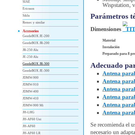
SIAE
Wispstation, v
Ericsson
Parámetros t
Siklu
Remec y similar
Dimensiones
Accesorios
GentleBOX JE-200
Material
GentleBOX JR-200
Instalación
JR-250 Alu
Preparado para 8 pr
JE-250 Alu
Adecuado pa
GentleBOX JR-300
GentleBOX JE-300
Antena para
JDMW-900
Antena para
JDMW-910
Antena par
JDMW-400
Antena par
JDMW-410
Antena para
JDMW-900 Mi
Antena para
JH-LHG
JH-AF60 Uni
Se recomienda el u
JH-AF60
necesario un adapt
JH-AF60 LR