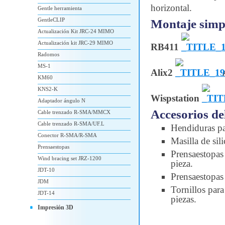
horizontal.
Gentle herramienta
GentleCLIP
Montaje simp
Actualización Kit JRC-24 MIMO
Actualización kit JRC-29 MIMO
RB411
Radomos
MS-1
Alix2
KM60
KNS2-K
Wispstation
Adaptador ángulo N
Accesorios de
Cable trenzado R-SMA/MMCX
Cable trenzado R-SMA/UF.L
Hendiduras par
Conector R-SMA/R-SMA
Masilla de sil
Prensaestopas
Prensaestopas 
Wind bracing set JRZ-1200
pieza.
JDT-10
Prensaestopas
JDM
Tornillos para
JDT-14
piezas.
Impresión 3D