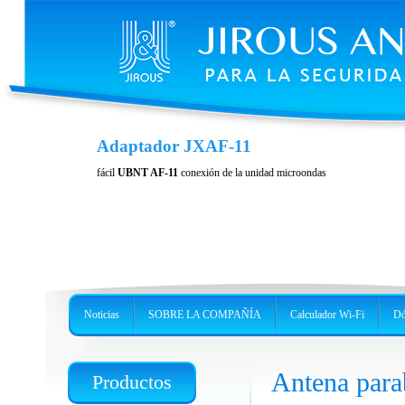
Protección contra la nieve y la formación 
Adaptador JXAF-11
para LHG
fácil
UBNT AF-11
conexión de la unidad microondas
Cubierta para Mikrotik LGH 60 GHz, 5GHz, 2.4 GHz
Noticias
SOBRE LA COMPAÑÍA
Calculador Wi-Fi
Dó
Antena par
Productos