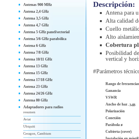
Descripción:
Antenas 900 MHz
Antena 2,4 GHz
Antena para 
Antena 3,5 GHz
Alta calidad d
Antena 4,7 GHz
Cuello metálico
Antena 5 GHz panel/sectorial
Alto aislamien
Antena 5/6 GHz parabólica
Cobertura plá
Antena 6 GHz
Posibilidad de
Antena 7/8 GHz
vertical y hori
Antena 10/11 GHz
Antena 13 GHz
#Parámetros técnic
Antena 15 GHz
Antena 17/18 GHz
Rango de frecuencia
Antena 23 GHz
Ganancia
Antena 24/26 GHz
VSWR
Antena 80 GHz
Ancho de haz
-3dB
Adaptadores para radios
Polarización
resumen
Conexión
Aviat
Parábola ø
Ubiquiti
Cubierta (cover)
Ceragon, Cambium
Instalación en mástil