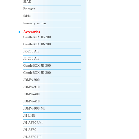
SIAE
Ericsson
Siklu
Remec y similar
Accesorios
GentleBOX JE-200
GentleBOX JR-200
JR-250 Alu
JE-250 Alu
GentleBOX JR-300
GentleBOX JE-300
JDMW-900
JDMW-910
JDMW-400
JDMW-410
JDMW-900 Mi
JH-LHG
JH-AF60 Uni
JH-AF60
JH-AF60 LR