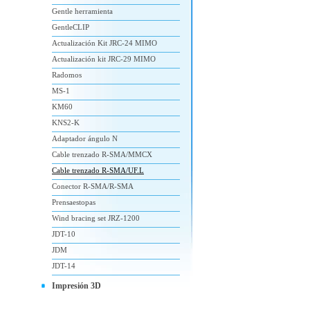
Gentle herramienta
GentleCLIP
Actualización Kit JRC-24 MIMO
Actualización kit JRC-29 MIMO
Radomos
MS-1
KM60
KNS2-K
Adaptador ángulo N
Cable trenzado R-SMA/MMCX
Cable trenzado R-SMA/UF.L
Conector R-SMA/R-SMA
Prensaestopas
Wind bracing set JRZ-1200
JDT-10
JDM
JDT-14
Impresión 3D