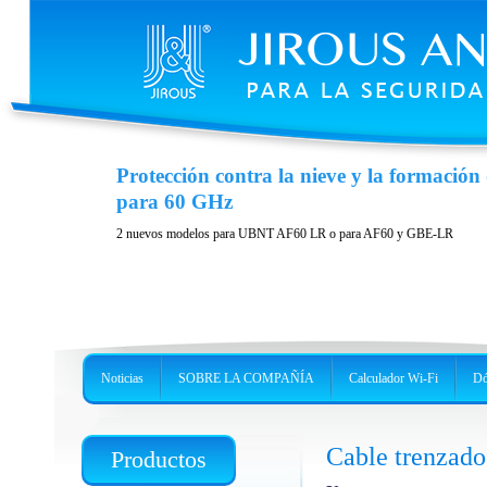
Adaptador JXAF-11
Protección contra la nieve y la formación 
para 60 GHz
fácil
UBNT AF-11
conexión de la unidad microondas
2 nuevos modelos para UBNT AF60 LR o para AF60 y GBE-LR
Noticias
SOBRE LA COMPAÑÍA
Calculador Wi-Fi
Dó
Cable trenzad
Productos