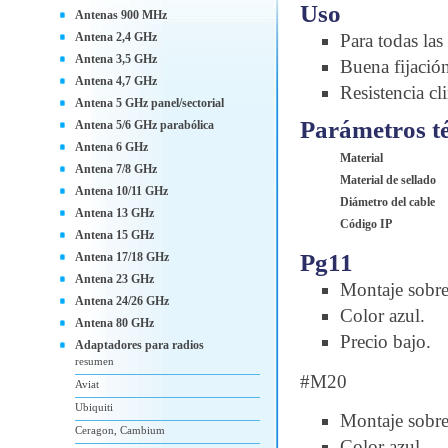
Uso
Antenas 900 MHz
Antena 2,4 GHz
Para todas la
Antena 3,5 GHz
Buena fijación
Antena 4,7 GHz
Resistencia cl
Antena 5 GHz panel/sectorial
Parámetros t
Antena 5/6 GHz parabólica
Antena 6 GHz
Material
Antena 7/8 GHz
Material de sellado
Antena 10/11 GHz
Diámetro del cable
Antena 13 GHz
Código IP
Antena 15 GHz
Pg11
Antena 17/18 GHz
Antena 23 GHz
Montaje sobr
Antena 24/26 GHz
Color azul.
Antena 80 GHz
Precio bajo.
Adaptadores para radios
resumen
#M20
Aviat
Ubiquiti
Montaje sobr
Ceragon, Cambium
Color azul.