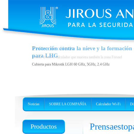
Enlace de cálculo
Protección contra la nieve y la formación 
para LHG
Pruebe el nuevo calculador que muestra también la zona Fresnel
Cubierta para Mikrotik LGH 60 GHz, 5GHz, 2.4 GHz
Noticias
SOBRE LA COMPAÑÍA
Calculador Wi-Fi
Dó
Prensaesto
Productos