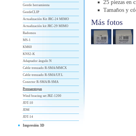
25 piezas en c
Gentle herramienta
Tamaños y c
GentleCLIP
Actualización Kit JRC-24 MIMO
Más fotos
Actualización kit JRC-29 MIMO
Radomos
MS-1
KM60
KNS2-K
Adaptador ángulo N
Cable trenzado R-SMA/MMCX
Cable trenzado R-SMA/UF.L
Conector R-SMA/R-SMA
Prensaestopas
Wind bracing set JRZ-1200
JDT-10
JDM
JDT-14
Impresión 3D