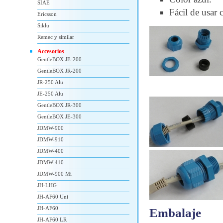
SIAE
Fácil de usar 
Ericsson
Siklu
Remec y similar
Accesorios
GentleBOX JE-200
GentleBOX JR-200
JR-250 Alu
JE-250 Alu
GentleBOX JR-300
GentleBOX JE-300
JDMW-900
JDMW-910
JDMW-400
JDMW-410
JDMW-900 Mi
JH-LHG
JH-AF60 Uni
JH-AF60
Embalaje
JH-AF60 LR